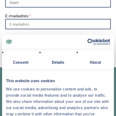
E-mailadres
Ik wil graag per e-mail op de hoogte blijven van
Center Parcs Vastgoed
Consent
Details
About
Contacteer meteen één van onze
This website uses cookies
vastgoed adviseurs
We use cookies to personalise content and ads, to
provide social media features and to analyse our traffic.
+32 (0)11 61 63 00
We also share information about your use of our site with
our social media, advertising and analytics partners who
may combine it with other information that you’ve
Ontvang onze nieuwsbrief