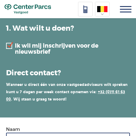
Top
Nederlands
1. Wat wilt u doen?
Deutsch
Ik wil mij inschrijven voor de
Français
nieuwsbrief
Vlaams
Direct contact?
Wanneer u direct één van onze vastgoedadviseurs wilt spreken
kunt u 7 dagen per week contact opnemen via:
+32 (0)11 61 63
00
. Wij staan u graag te woord!
Naam