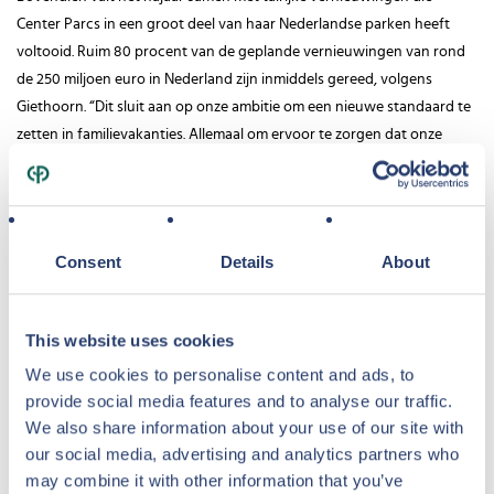
Center Parcs in een groot deel van haar Nederlandse parken heeft
voltooid. Ruim 80 procent van de geplande vernieuwingen van rond
de 250 miljoen euro in Nederland zijn inmiddels gereed, volgens
Giethoorn. “Dit sluit aan op onze ambitie om een nieuwe standaard te
zetten in familievakanties. Allemaal om ervoor te zorgen dat onze
gasten optimaal en onbezorgd van hun vakantie kunnen genieten en
‘echt even samen’ kunnen zijn.” Als onderdeel van het
innovatieprogramma is geïnvesteerd in meer luxe in de cottages, wat
goed aansluit op het herfst- en winterseizoen. Al meer dan 4000
Consent
Details
About
cottages werden vernieuwd in Nederlandse parken. Door de
verbeterde Covid-situatie kunnen gasten ook weer gebruikmaken van
alle indoor en outdoor activiteiten van Center Parcs en onbezorgd
This website uses cookies
genieten van een heerlijke vakantie.
We use cookies to personalise content and ads, to
Kerst en oud en nieuw in weekend, sommige ouders zullen
provide social media features and to analyse our traffic.
komen thuiswerken
We also share information about your use of our site with
our social media, advertising and analytics partners who
Center Parcs kijkt ook al vooruit naar de feestdagen, die dit jaar
may combine it with other information that you’ve
gunstig vallen, waardoor er dit jaar volop mogelijkheden zijn om kerst