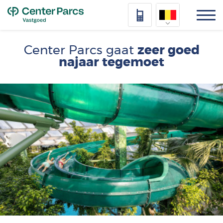
Top
Nederlands
Center Parcs gaat
zeer goed
najaar tegemoet
Deutsch
Français
Afbeelding
Vlaams