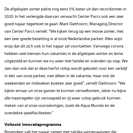
De afgelopen zomer pakte nog eens 5% beter uit dan recordzomer in
2020. In het verlengde daarvan verwacht Center Parcs ook een zeer
goed najaar tegemoet te gaan. Mark Giethoorn, Managing Director
van Center Parcs vertelt: “We kijken terug op een mooie zomer, met
een zeer goede bezetting in al onze Nederlandse parken. Alles wijst
erop dat dit zich ook in het najaar zal voortzetten. Vanwege corona
hebben veel mensen hun vakanties in de afgelopen winter en lente
uitgesteld en kunnen we nu weer met familie en vrienden op stap. We
zien dan ook dat er deze herfst volop wordt geboekt voor een verblijf
in één van onze parken, niet alleen in de vakantie, maar ook de
weekenden en midweken boeken zeer goed”, vertelt Giethoorn. “We
kijken ernaar uit onze gasten te kunnen verwelkomen, zeker nu bijna
alle maatregelen zijn versoepeld en zij weer volop gebruik kunnen
maken van al onze voorzieningen, zoals de Aqua Mundo en de
overdekte speelfaciliteiten.”
Voltooid innovatieprogramma
Bovendien valt het najaar samen met talrijke vernieuwingen die