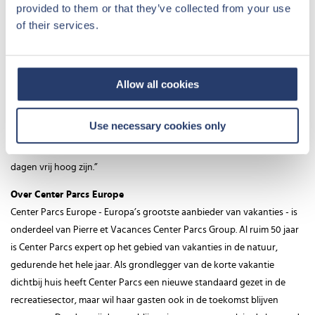
provided to them or that they’ve collected from your use
en oud en nieuw bij Center Parcs te vieren. Zo kunnen gasten kiezen
of their services.
voor een midweek vóór kerst, een midweek tijdens de kerstdagen,
een midweek tussen kerst en oud en nieuw of in het weekend de
jaarwisseling bij Center Parcs te vieren: “Omdat kerst en oud en nieuw
in de weekenden vallen moeten ouders vaak wat meer vrije dagen
Allow all cookies
opnemen. Hierdoor verwachten we dat veel ouders ervoor kiezen om
ook een paar dagen te komen thuiswerken, terwijl de kinderen zich
Use necessary cookies only
vermaken op het park. Tegelijkertijd weten we ook dat door de
coronamaatregelen in de eerste helft van het jaar de saldo’s van vrije
dagen vrij hoog zijn.”
Over Center Parcs Europe
Center Parcs Europe - Europa’s grootste aanbieder van vakanties - is
onderdeel van Pierre et Vacances Center Parcs Group. Al ruim 50 jaar
is Center Parcs expert op het gebied van vakanties in de natuur,
gedurende het hele jaar. Als grondlegger van de korte vakantie
dichtbij huis heeft Center Parcs een nieuwe standaard gezet in de
recreatiesector, maar wil haar gasten ook in de toekomst blijven