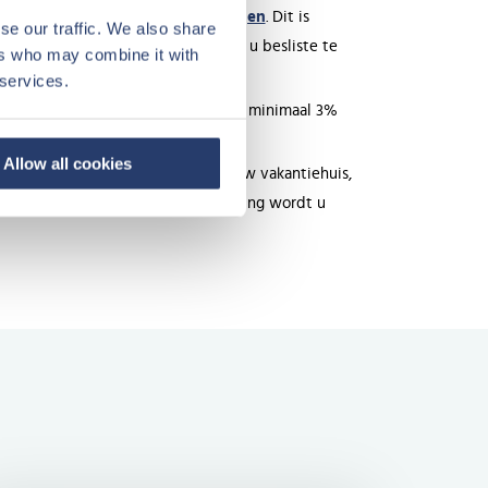
itkering zonder te veel belastingen
. Dit is
se our traffic. We also share
ing van de recreatiewoning, waarin u besliste te
ers who may combine it with
 services.
fwel 4,5% gegarandeerde huur, ofwel minimaal 3%
tage van de totale verhuuromzet.
Allow all cookies
et beheer als het onderhoud van uw vakantiehuis,
Met een vakantiehuisje als investering wordt u