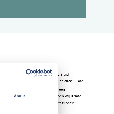
esteren in een vakantiehuis biedt u altijd
angt u een langjarig huurcontract van circa 15 jaar.
 Gaat u voor het eerst investeren in een
About
t met
hulp van financiering
? Dan helpen wij u daar
ls oriëntatiepunt en ontvangt u professionele
e aankoopproces.