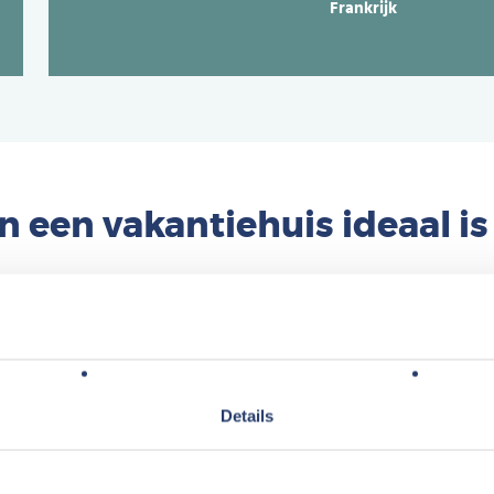
Frankrijk
 een vakantiehuis ideaal is
uwd, waar u graag een goed
Langjarig huurcontract.
Inv
d van rentes van vandaag de
jarenlange zekerheid. Zo ontv
rekening te laten staan. Maar
Professionele begeleiding
.
een interessante keuze. Kiest u
Details
recreatiewoning al dan nie
n Center Parcs Vastgoed? Dan
graag bij. Zo treden we op a
begeleiding tijdens het hel