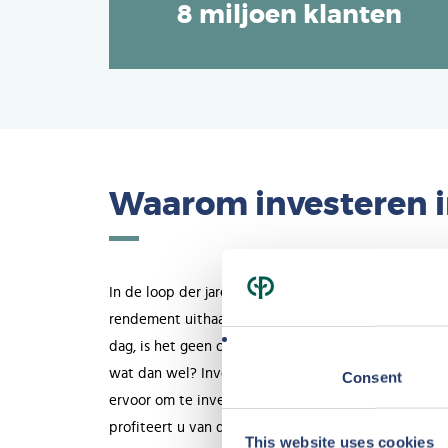
8 miljoen klanten
Waarom investeren in
In de loop der jaren heeft u een vermogen opgebo
rendement uithaalt. Met de belastingen en de stan
dag, is het geen optie om uw vermogen op een spaar
wat dan wel? Investeren in een vakantiehuis is dan 
Consent
ervoor om te investeren in een recreatiewoning va
profiteert u van de volgende voordelen
This website uses cookies