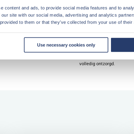
Verzekerd van 100%
huuru
e content and ads, to provide social media features and to analy
onafhankelijk van de bezett
 our site with our social media, advertising and analytics partn
investeren.
 provided to them or that they’ve collected from your use of their
Vast rendement
. Dit is o
variabele huur + een percen
Use necessary cookies only
Zorgeloos beheer
. Zowel h
nemen wij volledig op ons. 
volledig ontzorgd.