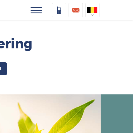
Nederlands
Deutsch
ering
Français
Vlaams
N