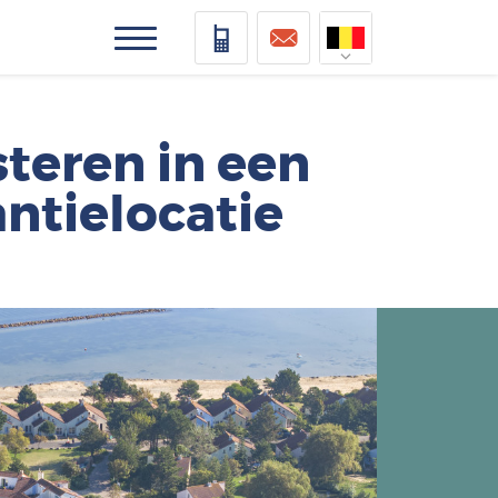
Nederlands
Deutsch
steren in een
Français
ntielocatie
Vlaams