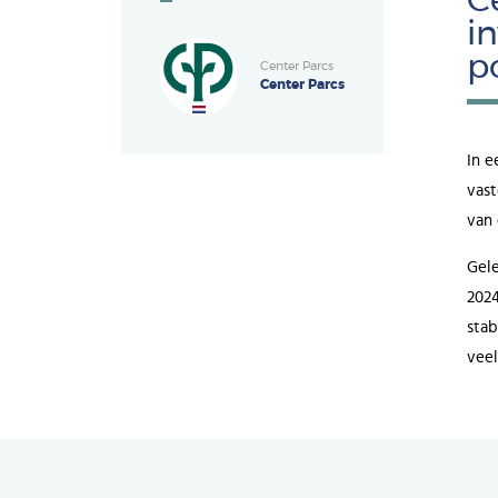
C
i
p
Center Parcs
Center Parcs
In e
vast
van 
Gele
2024
stab
veel