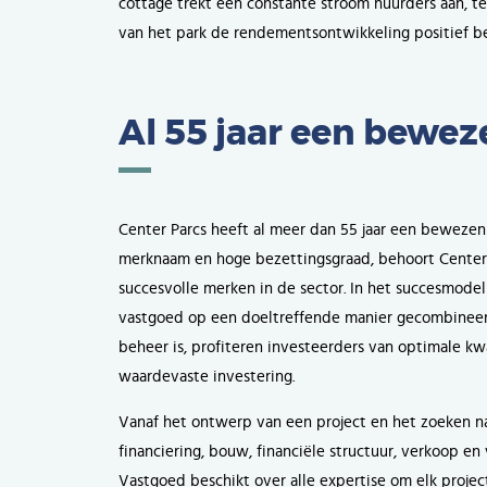
cottage trekt een constante stroom huurders aan, t
van het park de rendementsontwikkeling positief be
Al 55 jaar een bewez
Center Parcs heeft al meer dan 55 jaar een bewezen 
merknaam en hoge bezettingsgraad, behoort Center
succesvolle merken in de sector. In het succesmode
vastgoed op een doeltreffende manier gecombineerd
beheer is, profiteren investeerders van optimale kw
waardevaste investering.
Vanaf het ontwerp van een project en het zoeken 
financiering, bouw, financiële structuur, verkoop en
Vastgoed beschikt over alle expertise om elk projec