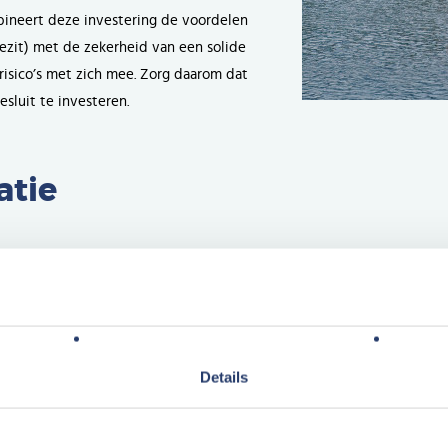
ineert deze investering de voordelen
ezit) met de zekerheid van een solide
risico’s met zich mee. Zorg daarom dat
esluit te investeren.
atie
ken binnen het portfolio van Center Parcs. De ligging direct aan de N
nd fungeert het park als de ideale uitvalsbasis voor toeristen. Stede
eristen
de provincie Zeeland, op zoek naar zon, zee en strand! In totaa
ligging maakt van Port Zélande een toplocatie voor toerisme en recreat
Details
ien stijgen. Volgens het Nederlands Bureau voor Toerisme & Congress
023 naar 33 miljoen in 2035
: een stijging van circa 13%. Het is een tre