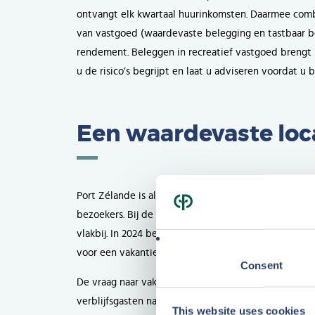
ontvangt elk kwartaal huurinkomsten. Daarmee comb
van vastgoed (waardevaste belegging en tastbaar b
rendement. Beleggen in recreatief vastgoed brengt 
u de risico’s begrijpt en laat u adviseren voordat u b
Een waardevaste loc
Port Zélande is al jaren een van de populairste par
bezoekers. Bij de grens tussen Zeeland en Zuid-Holla
vlakbij. In 2024 bezochten maar liefst
3,15 miljoen to
voor een vakantie of zakelijk verblijf. De gunstige 
Consent
De vraag naar vakanties in eigen land blijft bovend
verblijfsgasten naar verwachting
van 29 miljoen in 2
This website uses cookies