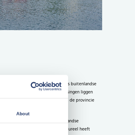
oordzee trekt zowel binnenlandse als buitenlandse
n als Middelburg, Zierikzee en Vlissingen liggen
l sliepen zij 13,2 miljoen nachten in de provincie
ie.
About
en (NBTC) groeit het aantal binnenlandse
nd die zich de afgelopen jaren structureel heeft