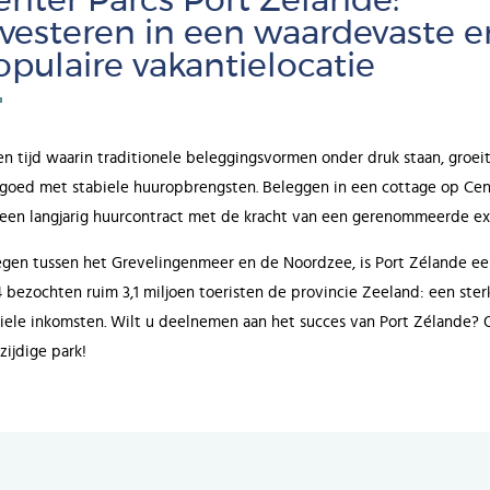
enter Parcs Port Zélande:
nvesteren in een waardevaste e
opulaire vakantielocatie
en tijd waarin traditionele beleggingsvormen onder druk staan, groeit
goed met stabiele huuropbrengsten. Beleggen in een cottage op Cen
een langjarig huurcontract met de kracht van een gerenommeerde exp
gen tussen het Grevelingenmeer en de Noordzee, is Port Zélande een
 bezochten ruim 3,1 miljoen toeristen de provincie Zeeland: een ste
iele inkomsten. Wilt u deelnemen aan het succes van Port Zélande? 
zijdige park!