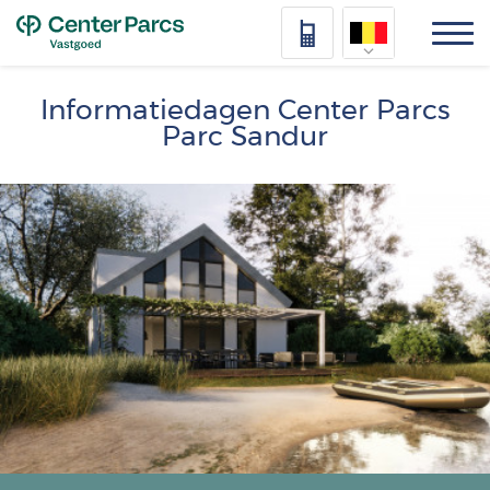
Top
Nederlands
Informatiedagen Center Parcs
Parc Sandur
Deutsch
Français
Afbeelding
Vlaams