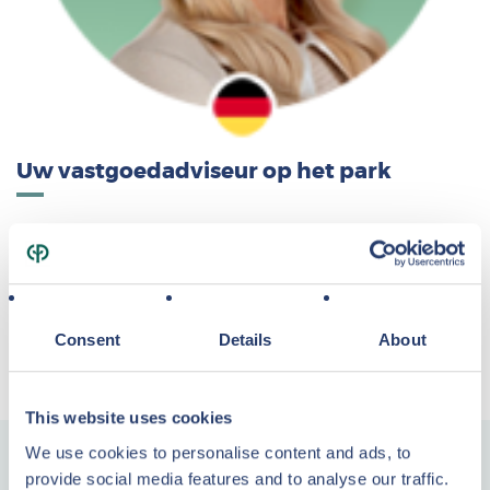
Uw vastgoedadviseur op het park
Op vrijdag en zaterdag is vastgoedadviseur Eileen Stapel aanwezig op
Parc Sandur om al uw vragen te beantwoorden over een mogelijke
investering.
Consent
Details
About
Telefoonnummer: +49 (0)151 15 92 99 81
E-mailadres:
eileen.stapel@groupepvcp.com
This website uses cookies
We use cookies to personalise content and ads, to
provide social media features and to analyse our traffic.