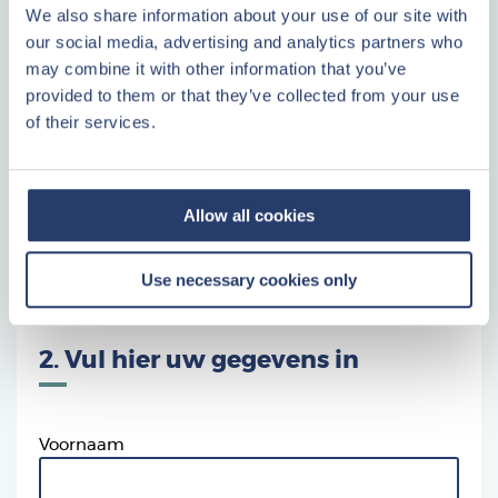
1. Wat wilt u doen?
We also share information about your use of our site with
our social media, advertising and analytics partners who
Ik meld mij aan voor het verkoop- en
may combine it with other information that you’ve
informatie evenement
provided to them or that they’ve collected from your use
of their services.
Direct contact?
Wanneer u direct één van onze vastgoedadviseurs wilt
Allow all cookies
spreken kunt u 7 dagen per week contact opnemen via:
+32
(0)11 61 63 00
. Wij staan u graag te woord!
Use necessary cookies only
2. Vul hier uw gegevens in
Voornaam