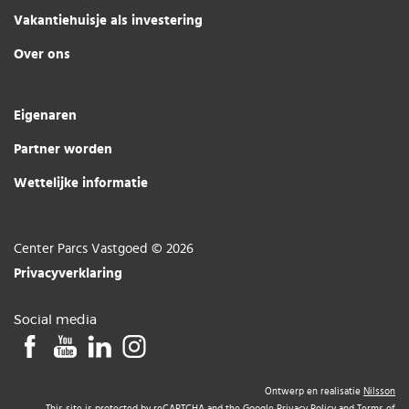
Vakantiehuisje als investering
Over ons
Eigenaren
Partner worden
Wettelijke informatie
Center Parcs Vastgoed © 2026
Privacyverklaring
Social media
Ontwerp en realisatie
Nilsson
This site is protected by reCAPTCHA and the Google
Privacy Policy
and
Terms of