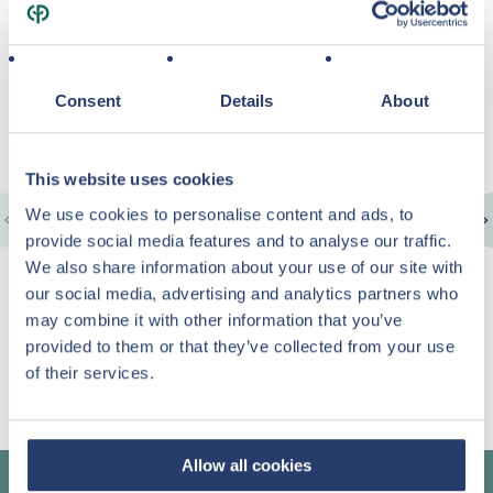
Waarom investeren bij Center Parcs
Vastgoed?
Consent
Details
About
This website uses cookies
We use cookies to personalise content and ads, to
Stabiele huuropbrengst
provide social media features and to analyse our traffic.
We also share information about your use of our site with
Center Parcs biedt u als eigenaar voor de meeste
our social media, advertising and analytics partners who
investeringsprojecten gegarandeerde en stabiele huurinkomsten.
may combine it with other information that you’ve
provided to them or that they’ve collected from your use
of their services.
MEER INFORMATIE
Allow all cookies