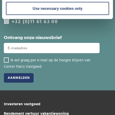
Contacteer meteen één van onze
vastgoed adviseurs
Use necessary cookies only
+32 (0)11 61 63 00
Ontvang onze nieuwsbrief
Ik wil graag per e-mail op de hoogte blijven van
Center Parcs Vastgoed
Investeren vastgoed
Rendement verhuur vakantiewoning