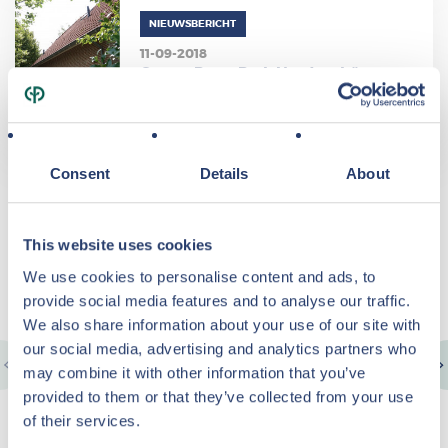
NIEUWSBERICHT
11-09-2018
Center Parcs Park Nordseeküste
uitverkocht!
LEES VERDER
Consent
Details
About
Waarom investeren bij Center Parcs
Vastgoed?
This website uses cookies
We use cookies to personalise content and ads, to
provide social media features and to analyse our traffic.
We also share information about your use of our site with
our social media, advertising and analytics partners who
may combine it with other information that you’ve
Stabiele huuropbrengst
provided to them or that they’ve collected from your use
Center Parcs biedt u als eigenaar voor de meeste
of their services.
investeringsprojecten gegarandeerde en stabiele huurinkomsten.