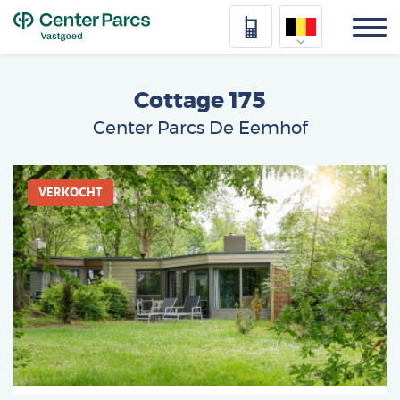
Top
Nederlands
Cottage 175
Deutsch
Center Parcs De Eemhof
Français
Afbeelding
Vlaams
VERKOCHT