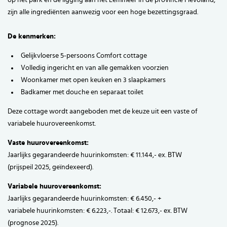
op het park en de ligging aan het Eemmeer in de provincie Flevoland,
zijn alle ingrediënten aanwezig voor een hoge bezettingsgraad.
De kenmerken:
Gelijkvloerse 5-persoons Comfort cottage
Volledig ingericht en van alle gemakken voorzien
Woonkamer met open keuken en 3 slaapkamers
Badkamer met douche en separaat toilet
Deze cottage wordt aangeboden met de keuze uit een vaste of
variabele huurovereenkomst.
Vaste huurovereenkomst:
Jaarlijks gegarandeerde huurinkomsten: € 11.144,- ex. BTW
(prijspeil 2025, geïndexeerd).
Variabele huurovereenkomst:
Jaarlijks gegarandeerde huurinkomsten: € 6.450,- +
variabele huurinkomsten: € 6.223,-. Totaal: € 12.673,- ex. BTW
(prognose 2025).