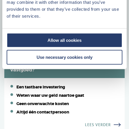
Bouwjaar
1989
may combine it with other information that you’ve
provided to them or that they’ve collected from your use
Woonopp.
78 m²
Plattegrond
of their services.
Kavelopp.
328 m²
Plattegrond
Kamers
4
Energielabel
C
Allow all cookies
Use necessary cookies only
Waarom investeren in Center Parcs
Vastgoed?
Een tastbare investering
Weten waar uw geld naartoe gaat
Geen onverwachte kosten
Altijd één contactpersoon
LEES VERDER