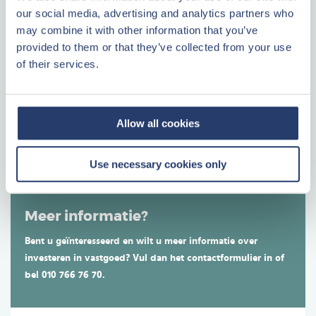
our social media, advertising and analytics partners who
may combine it with other information that you’ve
Maak uw keuze uit onze ecologische cottages en
provided to them or that they’ve collected from your use
appartementen in de mooiste natuurparken. Van advies bij
of their services.
aankoop tot en met verhuur van uw beleggingspand: u geniet
Plattegrond
van 50 jaar kennis en ervaring. Center Parcs is marktleider in
Plattegrond
de verkoop van grootschalige recreatieve projecten.
Allow all cookies
LEES VERDER
Use necessary cookies only
Meer informatie?
Bent u geïnteresseerd en wilt u meer informatie over
investeren in vastgoed? Vul dan het contactformulier in of
bel 010 766 76 70.