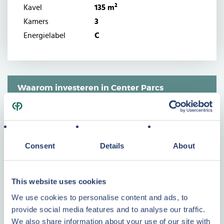
Kavel
135 m²
Kamers
3
Energielabel
C
Waarom investeren in Center Parcs
Vastgoed?
Een tastbare investering
Weten waar uw geld naartoe gaat
Consent
Details
About
Geen onverwachte kosten
Altijd één contactpersoon
This website uses cookies
LEES VERDER
We use cookies to personalise content and ads, to
provide social media features and to analyse our traffic.
Center Parcs
We also share information about your use of our site with