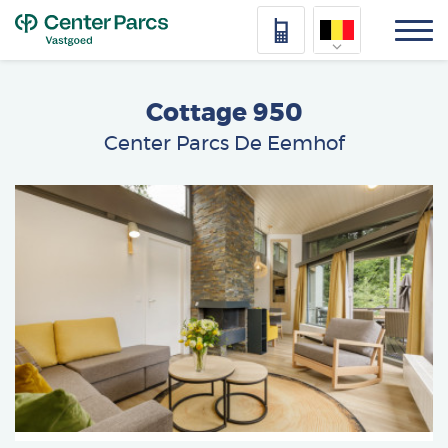
Top
Nederlands
Cottage 950
Deutsch
Center Parcs De Eemhof
Français
Afbeelding
Vlaams