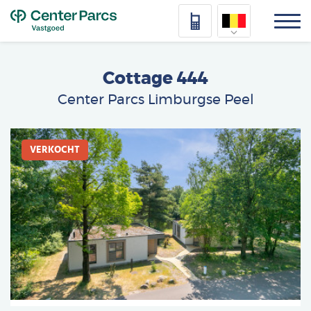
Top
Nederlands
Cottage 444
Deutsch
Center Parcs Limburgse Peel
Français
Afbeelding
Vlaams
VERKOCHT