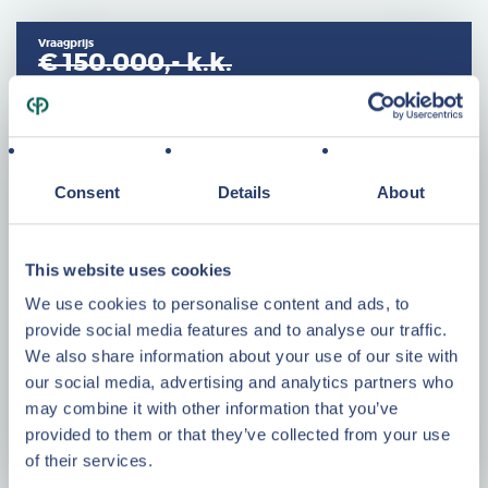
Vraagprijs
€ 150.000,-
k.k.
excl. BTW, incl. inventaris
Consent
Details
About
Specificaties
This website uses cookies
We use cookies to personalise content and ads, to
Bouwjaar
1980
provide social media features and to analyse our traffic.
Woonopp.
56 m²
We also share information about your use of our site with
Kavelopp.
519 m²
our social media, advertising and analytics partners who
may combine it with other information that you’ve
Kamers
4
provided to them or that they’ve collected from your use
Energielabel
C
Plattegrond
of their services.
Plattegrond