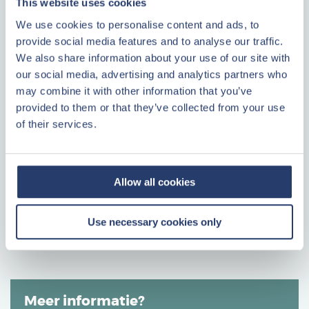
This website uses cookies
Altijd één contactpersoon
We use cookies to personalise content and ads, to
provide social media features and to analyse our traffic.
LEES VERDER
We also share information about your use of our site with
our social media, advertising and analytics partners who
Center Parcs
may combine it with other information that you’ve
provided to them or that they’ve collected from your use
of their services.
Maak uw keuze uit onze ecologische cottages en
appartementen in de mooiste natuurparken. Van advies bij
Plattegrond
aankoop tot en met verhuur van uw beleggingspand: u geniet
Plattegrond
Allow all cookies
van 50 jaar kennis en ervaring. Center Parcs is marktleider in
de verkoop van grootschalige recreatieve projecten.
Use necessary cookies only
LEES VERDER
Meer informatie?