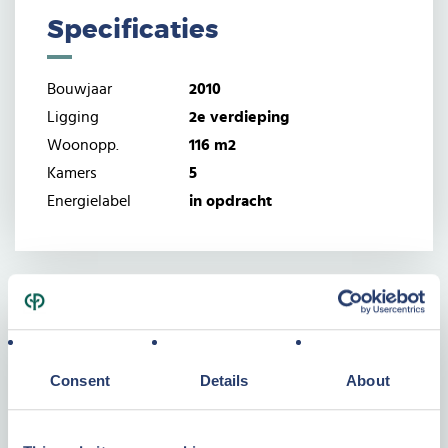
Specificaties
Bouwjaar
2010
Ligging
2e verdieping
Woonopp.
116 m2
Kamers
5
Energielabel
in opdracht
Waarom investeren in Center Parcs
Vastgoed?
Consent
Details
About
Een tastbare investering
Weten waar uw geld naartoe gaat
Geen onverwachte kosten