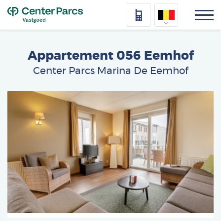
Top
Nederlands
Appartement 056 Eemhof
Deutsch
Center Parcs Marina De Eemhof
Français
Afbeelding
Vlaams