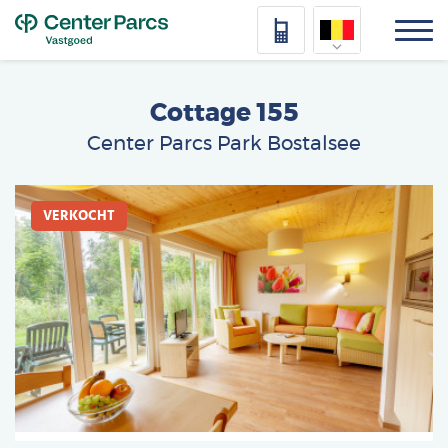
Top
Nederlands
Cottage 155
Deutsch
Center Parcs Park Bostalsee
Français
Afbeelding
Vlaams
VERKOCHT