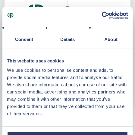
Consent
Details
About
Specificaties
This website uses cookies
Bouwjaar
2013
Woonopp.
59,50 m²
We use cookies to personalise content and ads, to
provide social media features and to analyse our traffic.
Kavelopp.
93 m²
We also share information about your use of our site with
Kamers
3
our social media, advertising and analytics partners who
Energieklasse
C
may combine it with other information that you’ve
provided to them or that they’ve collected from your use
of their services.
Plattegrond
Waarom investeren in Center Parcs
Vastgoed?