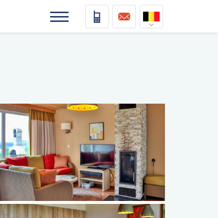
Nederlands
Deutsch
Français
Vlaams
elding
elding