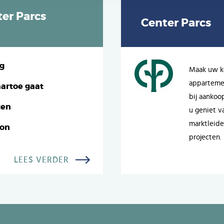
er Parcs
Center Parcs
ng
Maak uw ke
appartemen
artoe gaat
bij aankoo
ten
u geniet va
marktleide
oon
projecten.
LEES VERDER