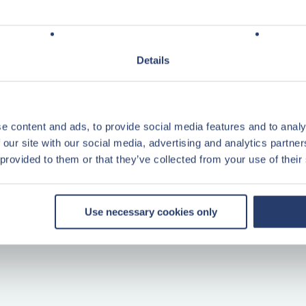
 begane grond
t op de verdieping
Details
riabele huurovereenkomst, waarbij de
e content and ads, to provide social media features and to analy
52,- bedraagt.
 our site with our social media, advertising and analytics partn
 provided to them or that they’ve collected from your use of their
 een afspraak met één van onze
Use necessary cookies only