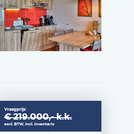
Vraagprijs
€ 219.000,-
k.k.
excl. BTW, incl. inventaris