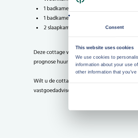
1 badkamer met douche en toilet op de
1 badkamer met bruisbad, sauna en toile
Consent
2 slaapkamers op de verdieping
Plattegrond
This website uses cookies
Deze cottage wordt aangeboden met een va
We use cookies to personalis
prognose huurinkomsten voor 2023 ca. € 11.1
information about your use of
other information that you’ve
Wilt u de cottage bezichtigingen, maak dan
vastgoedadviseurs.