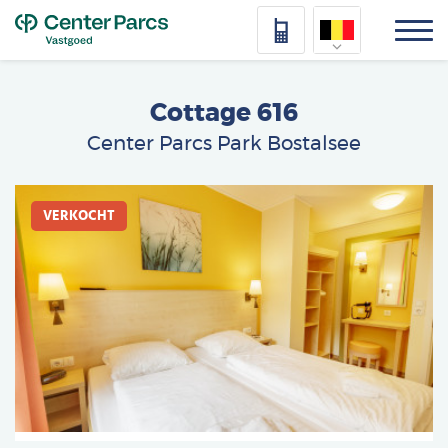
Top
Nederlands
Cottage 616
Deutsch
Center Parcs Park Bostalsee
Français
Afbeelding
Vlaams
VERKOCHT