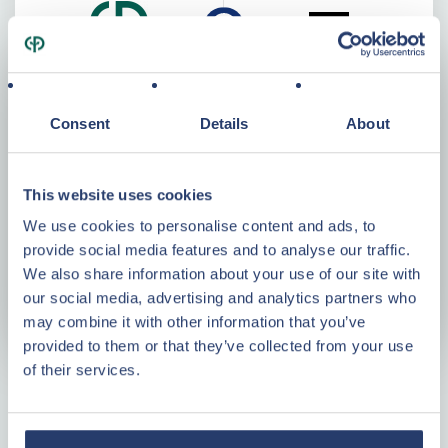
Consent
Details
About
Specificaties
Bouwjaar
2013
This website uses cookies
Woonopp.
59,50 m²
We use cookies to personalise content and ads, to
Kavelopp.
78 m²
provide social media features and to analyse our traffic.
Kamers
3
We also share information about your use of our site with
our social media, advertising and analytics partners who
Energieklasse
C
may combine it with other information that you’ve
provided to them or that they’ve collected from your use
of their services.
Plattegrond
Waarom investeren in Center Parcs
Vastgoed?