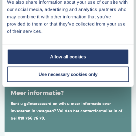
We also share information about your use of our site with
our social media, advertising and analytics partners who
may combine it with other information that you’ve
Maak uw keuze uit onze ecologische cottages en
provided to them or that they’ve collected from your use
appartementen in de mooiste natuurparken. Van advies bij
of their services.
aankoop tot en met verhuur van uw beleggingspand: u geniet
van 50 jaar kennis en ervaring. Center Parcs is marktleider in
Plattegrond
de verkoop van grootschalige recreatieve projecten.
Plattegrond
Allow all cookies
LEES VERDER
Use necessary cookies only
Meer informatie?
Bent u geïnteresseerd en wilt u meer informatie over
investeren in vastgoed? Vul dan het contactformulier in of
bel 010 766 76 70.