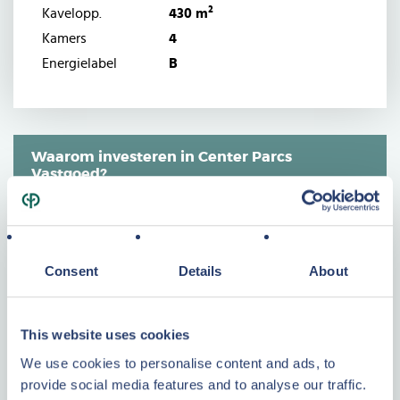
Kavelopp.
430 m²
Kamers
4
Energielabel
B
Waarom investeren in Center Parcs
Vastgoed?
Een tastbare investering
Weten waar uw geld naartoe gaat
Consent
Details
About
Geen onverwachte kosten
Altijd één contactpersoon
This website uses cookies
LEES VERDER
We use cookies to personalise content and ads, to
provide social media features and to analyse our traffic.
Center Parcs