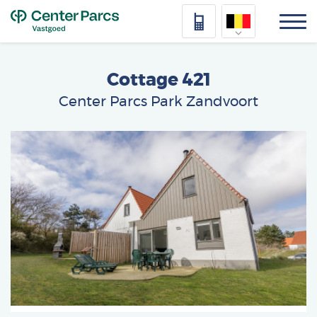
Top
Nederlands
Cottage 421
Deutsch
Center Parcs Park Zandvoort
Français
Afbeelding
Vlaams