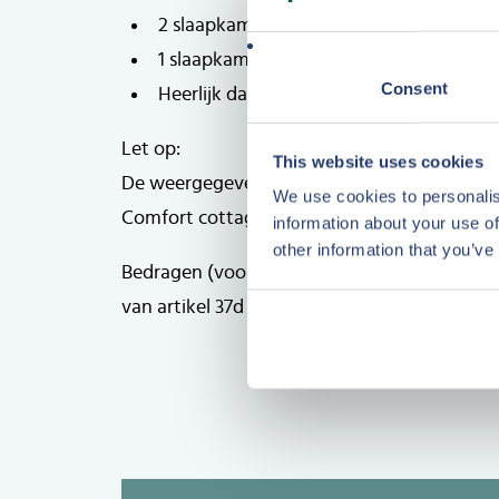
2 slaapkamers en 1 badkamer op de 1e v
1 slaapkamers op de 2e verdieping
Plattegrond
Consent
Heerlijk dakterras
Plattegrond
Let op:
This website uses cookies
De weergegeven beelden zijn van een gespie
We use cookies to personalis
Comfort cottage, hieraan kunnen geen rech
information about your use of
other information that you’ve
Bedragen (voor zover van toepassing) exclu
van artikel 37d Wet OB.