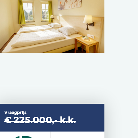
Vraagprijs
€ 225.000,-
k.k.