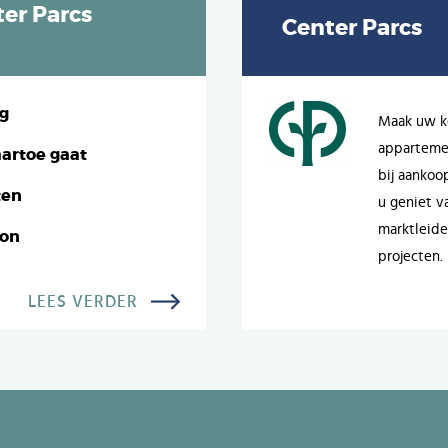
er Parcs
Center Parcs
ng
Maak uw ke
appartemen
artoe gaat
bij aankoo
ten
u geniet va
marktleide
oon
projecten.
LEES VERDER