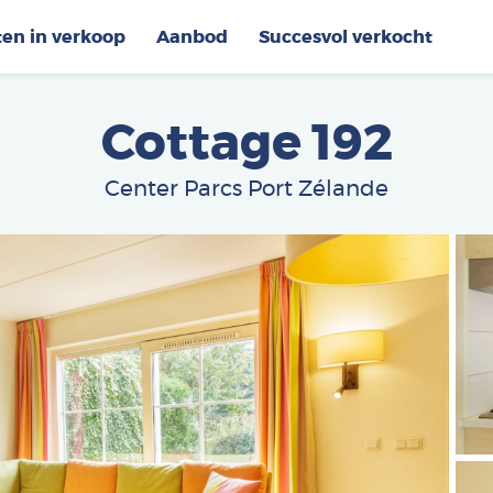
ten in verkoop
Aanbod
Succesvol verkocht
Cottage 192
Center Parcs Port Zélande
Afbe
Afbe