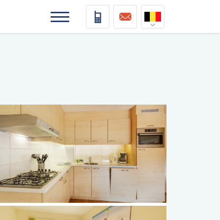
Nederlands
Deutsch
Français
Vlaams
elding
elding