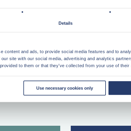
erdieping
Details
gelde variant van een 6-persoons
e content and ads, to provide social media features and to analy
ten worden ontleend.
 our site with our social media, advertising and analytics partn
 provided to them or that they’ve collected from your use of their
sief BTW. Overdracht onder toepassing
Use necessary cookies only