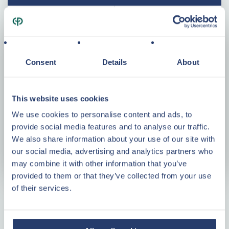
Consent
Details
About
Specificaties
This website uses cookies
Bouwjaar
1990
We use cookies to personalise content and ads, to
Woonopp.
49 m²
provide social media features and to analyse our traffic.
Kamers
2
We also share information about your use of our site with
Energielabel
C
our social media, advertising and analytics partners who
may combine it with other information that you’ve
provided to them or that they’ve collected from your use
Plattegrond
of their services.
Plattegrond
Waarom investeren in Center Parcs
Vastgoed?