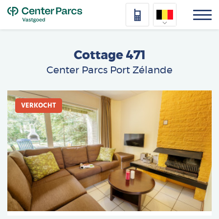
Top
Nederlands
Cottage 471
Deutsch
Center Parcs Port Zélande
Français
Afbeelding
Vlaams
VERKOCHT