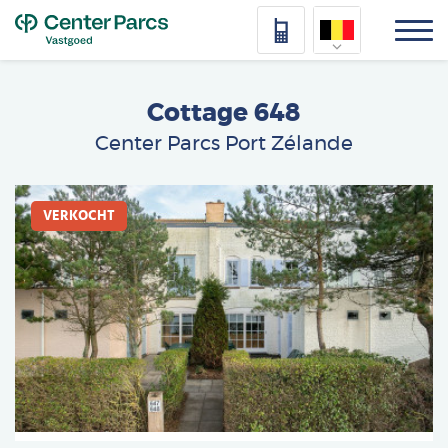
Top
Nederlands
Cottage 648
Deutsch
Center Parcs Port Zélande
Français
Afbeelding
Vlaams
VERKOCHT