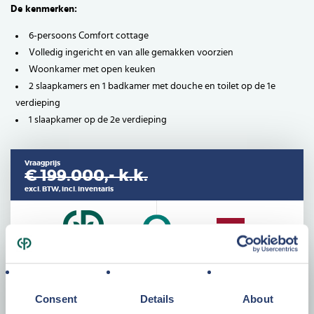
De kenmerken:
6-persoons Comfort cottage
Volledig ingericht en van alle gemakken voorzien
Woonkamer met open keuken
2 slaapkamers en 1 badkamer met douche en toilet op de 1e
verdieping
1 slaapkamer op de 2e verdieping
Vraagprijs
€ 199.000,-
k.k.
excl. BTW, incl. inventaris
Specificaties
Consent
Details
About