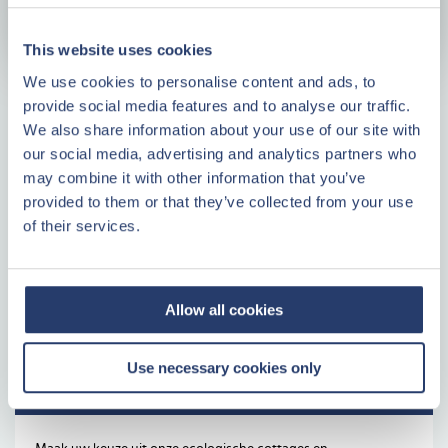
This website uses cookies
We use cookies to personalise content and ads, to
provide social media features and to analyse our traffic.
Waarom investeren in Center Parcs
We also share information about your use of our site with
Vastgoed?
our social media, advertising and analytics partners who
may combine it with other information that you’ve
Een tastbare investering
provided to them or that they’ve collected from your use
Weten waar uw geld naartoe gaat
of their services.
Geen onverwachte kosten
Altijd één contactpersoon
Allow all cookies
LEES VERDER
Use necessary cookies only
Center Parcs