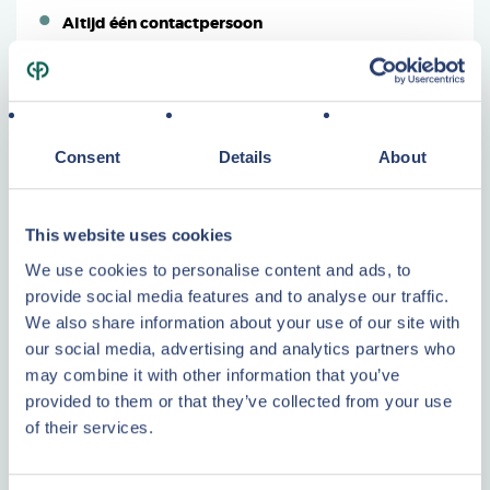
Altijd één contactpersoon
LEES VERDER
Center Parcs
Consent
Details
About
Maak uw keuze uit onze ecologische cottages en
This website uses cookies
appartementen in de mooiste natuurparken. Van advies bij
aankoop tot en met verhuur van uw beleggingspand: u geniet
We use cookies to personalise content and ads, to
van 50 jaar kennis en ervaring. Center Parcs is marktleider in
provide social media features and to analyse our traffic.
de verkoop van grootschalige recreatieve projecten.
We also share information about your use of our site with
our social media, advertising and analytics partners who
LEES VERDER
may combine it with other information that you’ve
provided to them or that they’ve collected from your use
of their services.
Plattegrond
Interieur
Interieur
Meer informatie?
Exterieur