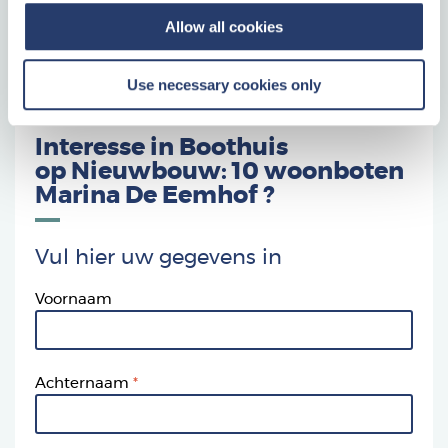
Bent u geïnteresseerd en wilt u meer informatie over
Allow all cookies
investeren in vastgoed? Vul dan het contactformulier in of
bel 010 766 76 70.
Use necessary cookies only
Interesse in Boothuis
op
Nieuwbouw: 10 woonboten
Marina De Eemhof
?
Vul hier uw gegevens in
Voornaam
Achternaam