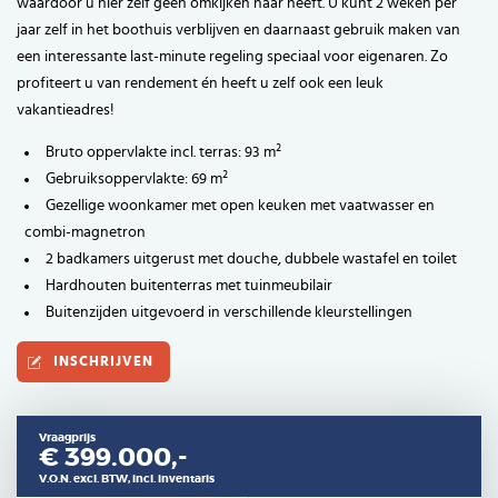
waardoor u hier zelf geen omkijken naar heeft. U kunt 2 weken per
jaar zelf in het boothuis verblijven en daarnaast gebruik maken van
een interessante last-minute regeling speciaal voor eigenaren. Zo
profiteert u van rendement én heeft u zelf ook een leuk
vakantieadres!
Bruto oppervlakte incl. terras: 93 m²
Gebruiksoppervlakte: 69 m²
Gezellige woonkamer met open keuken met vaatwasser en
combi-magnetron
2 badkamers uitgerust met douche, dubbele wastafel en toilet
Hardhouten buitenterras met tuinmeubilair
Buitenzijden uitgevoerd in verschillende kleurstellingen
INSCHRIJVEN
Vraagprijs
€ 399.000,-
V.O.N. excl. BTW, incl. inventaris