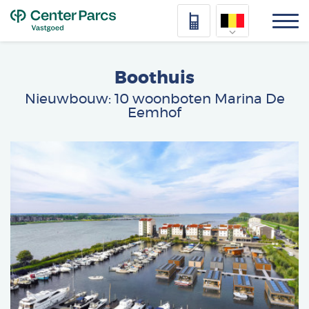
Top
Nederlands
Boothuis
Deutsch
Nieuwbouw: 10 woonboten Marina De
Eemhof
Français
Vlaams
Afbeelding