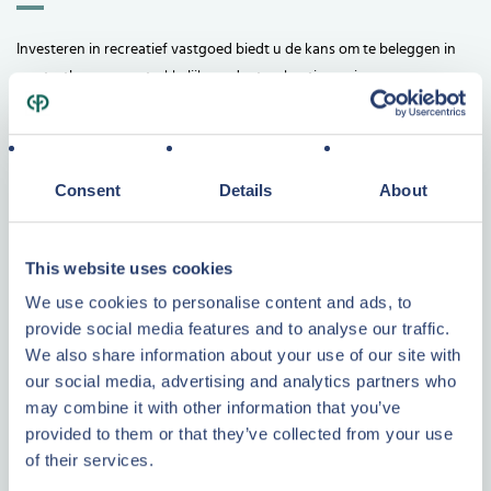
Investeren in recreatief vastgoed biedt u de kans om te beleggen in
een tastbaar en aantrekkelijk product: vakantiewoningen op
toplocaties. Bij Center Parcs Vastgoed combineert u zorgeloos
investeren met de zekerheid van een gerenommeerde partij. U
profiteert van een stabiel rendement op recreatief vastgoed, terwijl
wij het beheer en onderhoud volledig voor u uit handen nemen.
Consent
Details
About
Of u nu kiest voor een moderne cottage of een luxe vakantiehuis, u
investeert altijd in recreatie vastgoed dat door duizenden gasten per
This website uses cookies
jaar wordt bezocht. Dankzij onze jarenlange ervaring in
We use cookies to personalise content and ads, to
recreatievastgoed bent u verzekerd van een solide en transparante
provide social media features and to analyse our traffic.
investering.
We also share information about your use of our site with
Waarom beleggen in recreatief vastgoed?
our social media, advertising and analytics partners who
may combine it with other information that you’ve
Stabiel rendement
: Geniet van een aantrekkelijk en voorspelbaar
provided to them or that they’ve collected from your use
rendement op recreatief vastgoed.
of their services.
Zekerheid en gemak
: Center Parcs verzorgt het onderhoud,