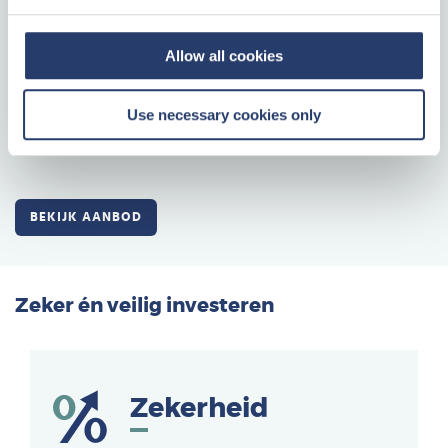
beheer en de verhuur.
Populaire vakantiebestemming
: Uw woning staat in een park dat
Allow all cookies
het hele jaar door wordt bezocht.
Beleggen in recreatief vastgoed bij Center Parcs Vastgoed betekent
Use necessary cookies only
kiezen voor zekerheid, eenvoud en een beleggingsvorm met plezier en
waarde voor de lange termijn.
BEKIJK AANBOD
Zeker én veilig investeren
Zekerheid