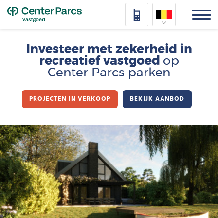
Top
Nederlands
Investeer met zekerheid in
recreatief vastgoed
op
Deutsch
Center Parcs parken
Français
PROJECTEN IN VERKOOP
BEKIJK AANBOD
Vlaams
Afbeelding