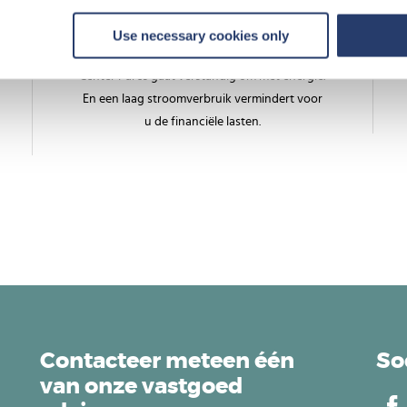
Duurzame investering
Use necessary cookies only
Center Parcs gaat verstandig om met energie.
En een laag stroomverbruik vermindert voor
u de financiële lasten.
Contacteer meteen één
So
van onze vastgoed