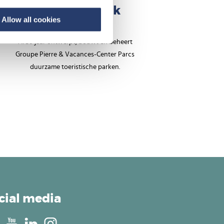
Een sterk merk
Allow all cookies
Al 50 jaar ontwerpt, bouwt en beheert
Groupe Pierre & Vacances-Center Parcs
duurzame toeristische parken.
cial media