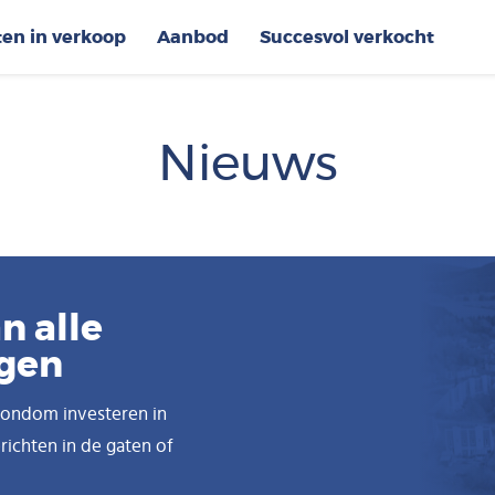
ten in verkoop
Aanbod
Succesvol verkocht
Nieuws
n alle
ngen
 rondom investeren in
ichten in de gaten of