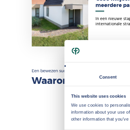
meerdere par
In een nieuwe stap
internationale stra
Een bewezen succesformule
Consent
Waarom investeren b
This website uses cookies
We use cookies to personalis
information about your use of
other information that you’ve